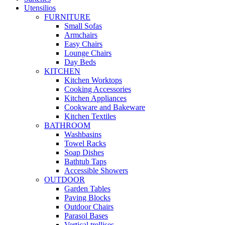
Utensilios
FURNITURE
Small Sofas
Armchairs
Easy Chairs
Lounge Chairs
Day Beds
KITCHEN
Kitchen Worktops
Cooking Accessories
Kitchen Appliances
Cookware and Bakeware
Kitchen Textiles
BATHROOM
Washbasins
Towel Racks
Soap Dishes
Bathtub Taps
Accessible Showers
OUTDOOR
Garden Tables
Paving Blocks
Outdoor Chairs
Parasol Bases
Vertical trellises