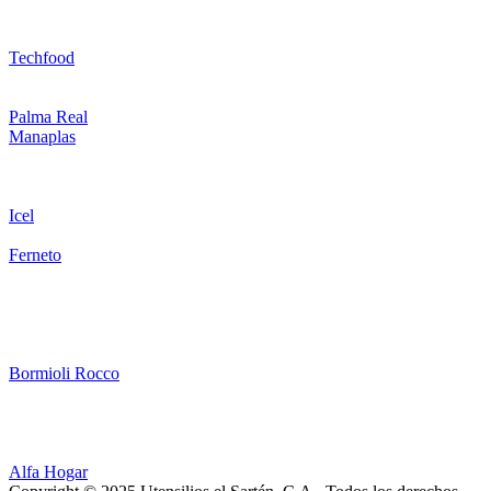
Techfood
Palma Real
Manaplas
Icel
Ferneto
Bormioli Rocco
Alfa Hogar