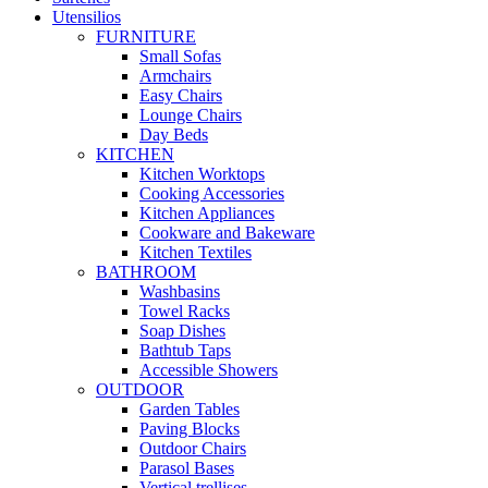
Utensilios
FURNITURE
Small Sofas
Armchairs
Easy Chairs
Lounge Chairs
Day Beds
KITCHEN
Kitchen Worktops
Cooking Accessories
Kitchen Appliances
Cookware and Bakeware
Kitchen Textiles
BATHROOM
Washbasins
Towel Racks
Soap Dishes
Bathtub Taps
Accessible Showers
OUTDOOR
Garden Tables
Paving Blocks
Outdoor Chairs
Parasol Bases
Vertical trellises