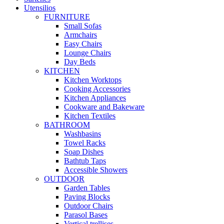
Utensilios
FURNITURE
Small Sofas
Armchairs
Easy Chairs
Lounge Chairs
Day Beds
KITCHEN
Kitchen Worktops
Cooking Accessories
Kitchen Appliances
Cookware and Bakeware
Kitchen Textiles
BATHROOM
Washbasins
Towel Racks
Soap Dishes
Bathtub Taps
Accessible Showers
OUTDOOR
Garden Tables
Paving Blocks
Outdoor Chairs
Parasol Bases
Vertical trellises