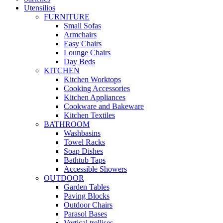
Utensilios
FURNITURE
Small Sofas
Armchairs
Easy Chairs
Lounge Chairs
Day Beds
KITCHEN
Kitchen Worktops
Cooking Accessories
Kitchen Appliances
Cookware and Bakeware
Kitchen Textiles
BATHROOM
Washbasins
Towel Racks
Soap Dishes
Bathtub Taps
Accessible Showers
OUTDOOR
Garden Tables
Paving Blocks
Outdoor Chairs
Parasol Bases
Vertical trellises