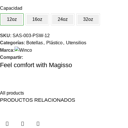
Capacidad
12oz
16oz
24oz
32oz
SKU:
SAS-003-PSW-12
Categorías:
Botellas
,
Plástico
,
Utensilios
Marca:
Compartir:
Feel comfort with Magisso
Himenaeos parturient nam a justo placerat lorem erat pretium a
fusce pharetra pretium enim.
All products
PRODUCTOS RELACIONADOS