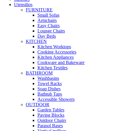
Utensilios
FURNITURE
Small Sofas
Armchairs
Easy Chairs
Lounge Chairs
Day Beds
KITCHEN
Kitchen Worktops
Cooking Accessories
Kitchen Appliances
Cookware and Bakeware
Kitchen Textiles
BATHROOM
Washbasins
Towel Racks
Soap Dishes
Bathtub Taps
Accessible Showers
OUTDOOR
Garden Tables
Paving Blocks
Outdoor Chairs
Parasol Bases
Vertical trellises