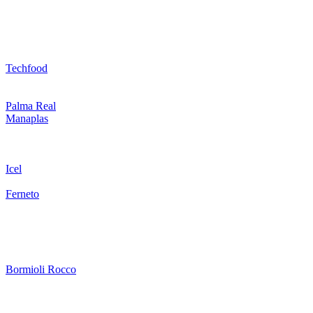
Techfood
Palma Real
Manaplas
Icel
Ferneto
Bormioli Rocco