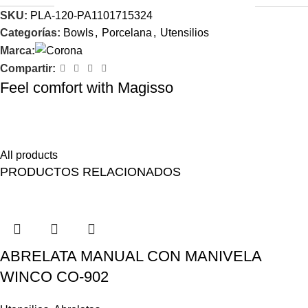
SKU:
PLA-120-PA1101715324
Categorías:
Bowls
,
Porcelana
,
Utensilios
Marca:
Compartir:
Feel comfort with Magisso
Himenaeos parturient nam a justo placerat lorem erat pretium a
fusce pharetra pretium enim.
All products
PRODUCTOS RELACIONADOS
ABRELATA MANUAL CON MANIVELA
WINCO CO-902