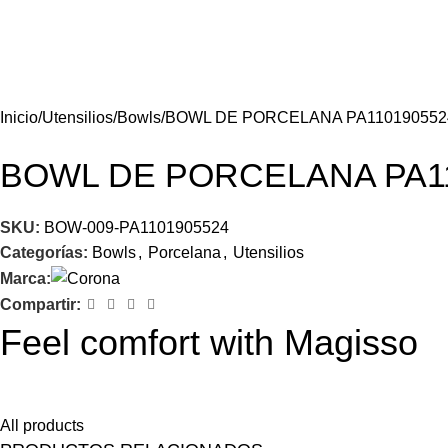
Inicio
Utensilios
Bowls
BOWL DE PORCELANA PA110190552
BOWL DE PORCELANA PA1
SKU:
BOW-009-PA1101905524
Categorías:
Bowls
,
Porcelana
,
Utensilios
Marca:
Compartir:
Feel comfort with Magisso
Himenaeos parturient nam a justo placerat lorem erat pretium a
All products