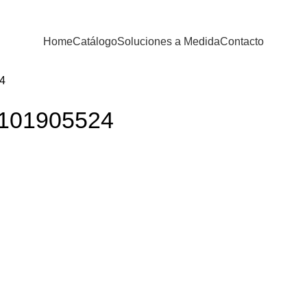
Home
Catálogo
Soluciones a Medida
Contacto
4
101905524
 fusce pharetra pretium enim.