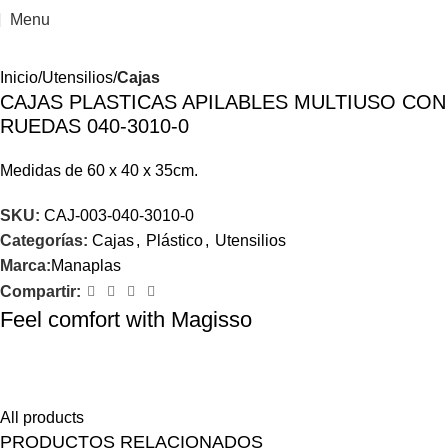
Menu
Inicio
Utensilios
Cajas
CAJAS PLASTICAS APILABLES MULTIUSO CON
RUEDAS 040-3010-0
Medidas de
60 x 40 x 35cm.
SKU:
CAJ-003-040-3010-0
Categorías:
Cajas
,
Plástico
,
Utensilios
Marca:
Manaplas
Compartir:
Feel comfort with Magisso
Himenaeos parturient nam a justo placerat lorem erat pretium a
fusce pharetra pretium enim.
All products
PRODUCTOS RELACIONADOS