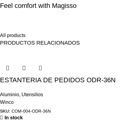
Feel comfort with Magisso
Himenaeos parturient nam a justo placerat lorem erat pretium a
fusce pharetra pretium enim.
All products
PRODUCTOS RELACIONADOS
ESTANTERIA DE PEDIDOS ODR-36N
Aluminio
,
Utensilios
Winco
SKU:
COM-004-ODR-36N
In stock