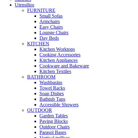
Utensilios
FURNITURE
Small Sofas
Armchairs
Easy Chairs
Lounge Chairs
Day Beds
KITCHEN
Kitchen Worktops
Cooking Accessories
Kitchen Appliances
Cookware and Bakeware
Kitchen Textiles
BATHROOM
Washbasins
Towel Racks
Soap Dishes
Bathtub Taps
Accessible Showers
OUTDOOR
Garden Tables
Paving Blocks
Outdoor Chairs
Parasol Bases
Vertical trellises