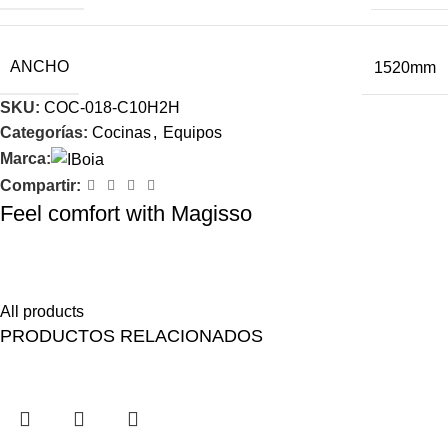
ANCHO
1520mm
SKU:
COC-018-C10H2H
Categorías:
Cocinas
,
Equipos
Marca:
Compartir:
Feel comfort with Magisso
Himenaeos parturient nam a justo placerat lorem erat pretium a
fusce pharetra pretium enim.
All products
PRODUCTOS RELACIONADOS