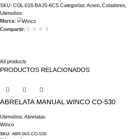
SKU:
COL-016-BAJS-6CS
Categorías:
Acero
,
Coladores
,
Utensilios
Marca:
Compartir:
Feel comfort with Magisso
Himenaeos parturient nam a justo placerat lorem erat pretium a
fusce pharetra pretium enim.
All products
PRODUCTOS RELACIONADOS
ABRELATA MANUAL WINCO CO-530
Utensilios
,
Abrelatas
Winco
SKU:
ABR-003-CO-530