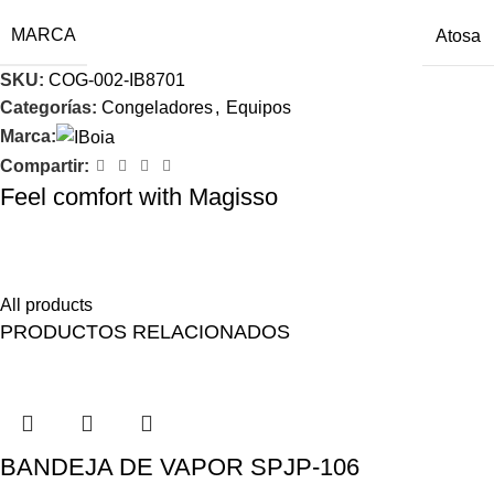
MARCA
Atosa
SKU:
COG-002-IB8701
Categorías:
Congeladores
,
Equipos
Marca:
Compartir:
Feel comfort with Magisso
Himenaeos parturient nam a justo placerat lorem erat pretium a
fusce pharetra pretium enim.
All products
PRODUCTOS RELACIONADOS
BANDEJA DE VAPOR SPJP-106