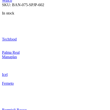
Winco
SKU:
BAN-075-SPJP-602
In stock
Techfood
Palma Real
Manaplas
Icel
Ferneto
Bormioli Rocco