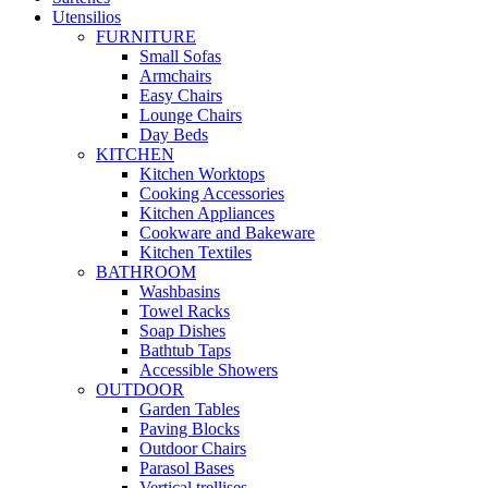
Utensilios
FURNITURE
Small Sofas
Armchairs
Easy Chairs
Lounge Chairs
Day Beds
KITCHEN
Kitchen Worktops
Cooking Accessories
Kitchen Appliances
Cookware and Bakeware
Kitchen Textiles
BATHROOM
Washbasins
Towel Racks
Soap Dishes
Bathtub Taps
Accessible Showers
OUTDOOR
Garden Tables
Paving Blocks
Outdoor Chairs
Parasol Bases
Vertical trellises