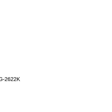
 fusce pharetra pretium enim.
G-2622K