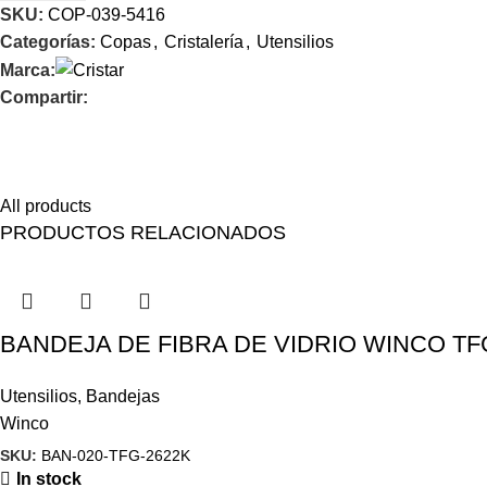
SKU:
COP-039-5416
Categorías:
Copas
,
Cristalería
,
Utensilios
Marca:
Compartir:
Feel comfort with Magisso
Himenaeos parturient nam a justo placerat lorem erat pretium a
All products
PRODUCTOS RELACIONADOS
BANDEJA DE FIBRA DE VIDRIO WINCO TF
Utensilios
,
Bandejas
Winco
SKU:
BAN-020-TFG-2622K
In stock