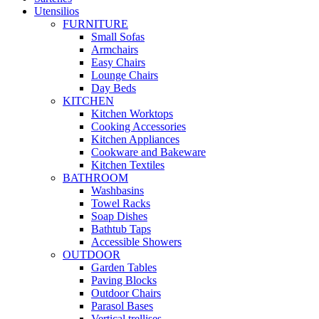
Utensilios
FURNITURE
Small Sofas
Armchairs
Easy Chairs
Lounge Chairs
Day Beds
KITCHEN
Kitchen Worktops
Cooking Accessories
Kitchen Appliances
Cookware and Bakeware
Kitchen Textiles
BATHROOM
Washbasins
Towel Racks
Soap Dishes
Bathtub Taps
Accessible Showers
OUTDOOR
Garden Tables
Paving Blocks
Outdoor Chairs
Parasol Bases
Vertical trellises