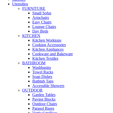
Utensilios
FURNITURE
Small Sofas
Armchairs
Easy Chairs
Lounge Chairs
Day Beds
KITCHEN
Kitchen Worktops
Cooking Accessories
Kitchen Appliances
Cookware and Bakeware
Kitchen Textiles
BATHROOM
Washbasins
Towel Racks
Soap Dishes
Bathtub Taps
Accessible Showers
OUTDOOR
Garden Tables
Paving Blocks
Outdoor Chairs
Parasol Bases
Vertical trellises