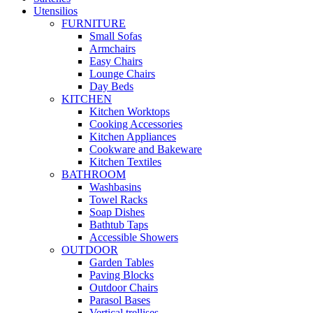
Utensilios
FURNITURE
Small Sofas
Armchairs
Easy Chairs
Lounge Chairs
Day Beds
KITCHEN
Kitchen Worktops
Cooking Accessories
Kitchen Appliances
Cookware and Bakeware
Kitchen Textiles
BATHROOM
Washbasins
Towel Racks
Soap Dishes
Bathtub Taps
Accessible Showers
OUTDOOR
Garden Tables
Paving Blocks
Outdoor Chairs
Parasol Bases
Vertical trellises