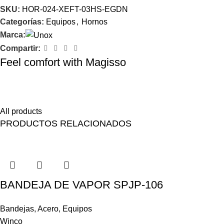
SKU:
HOR-024-XEFT-03HS-EGDN
Categorías:
Equipos
,
Hornos
Marca:
Compartir:
Feel comfort with Magisso
Himenaeos parturient nam a justo placerat lorem erat pretium a
fusce pharetra pretium enim.
All products
PRODUCTOS RELACIONADOS
BANDEJA DE VAPOR SPJP-106
Bandejas
,
Acero
,
Equipos
Winco