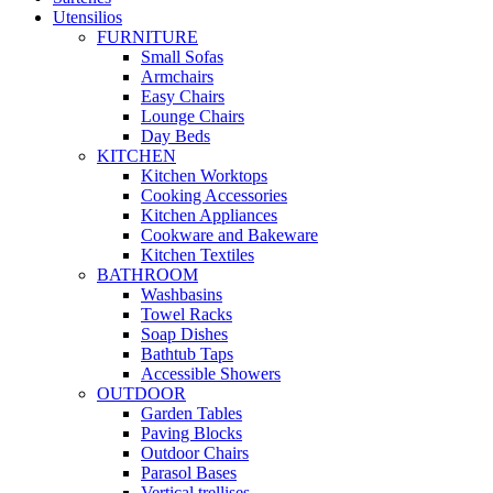
Utensilios
FURNITURE
Small Sofas
Armchairs
Easy Chairs
Lounge Chairs
Day Beds
KITCHEN
Kitchen Worktops
Cooking Accessories
Kitchen Appliances
Cookware and Bakeware
Kitchen Textiles
BATHROOM
Washbasins
Towel Racks
Soap Dishes
Bathtub Taps
Accessible Showers
OUTDOOR
Garden Tables
Paving Blocks
Outdoor Chairs
Parasol Bases
Vertical trellises