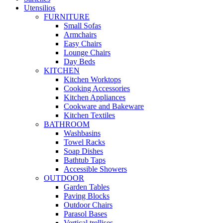
Utensilios
FURNITURE
Small Sofas
Armchairs
Easy Chairs
Lounge Chairs
Day Beds
KITCHEN
Kitchen Worktops
Cooking Accessories
Kitchen Appliances
Cookware and Bakeware
Kitchen Textiles
BATHROOM
Washbasins
Towel Racks
Soap Dishes
Bathtub Taps
Accessible Showers
OUTDOOR
Garden Tables
Paving Blocks
Outdoor Chairs
Parasol Bases
Vertical trellises