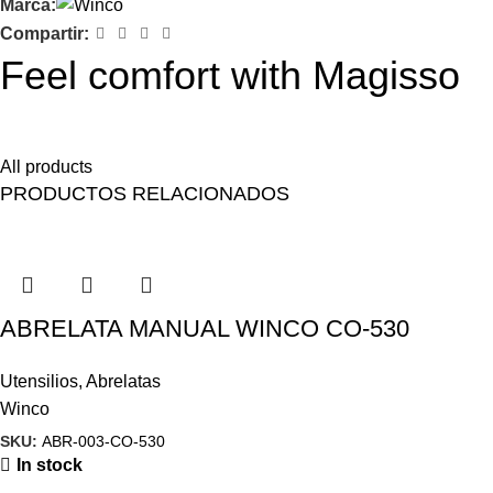
Marca:
Compartir:
Feel comfort with Magisso
Himenaeos parturient nam a justo placerat lorem erat pretium a
All products
PRODUCTOS RELACIONADOS
ABRELATA MANUAL WINCO CO-530
Utensilios
,
Abrelatas
Winco
SKU:
ABR-003-CO-530
In stock