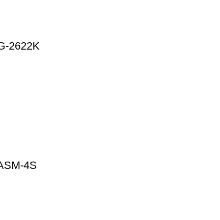
G-2622K
ASM-4S