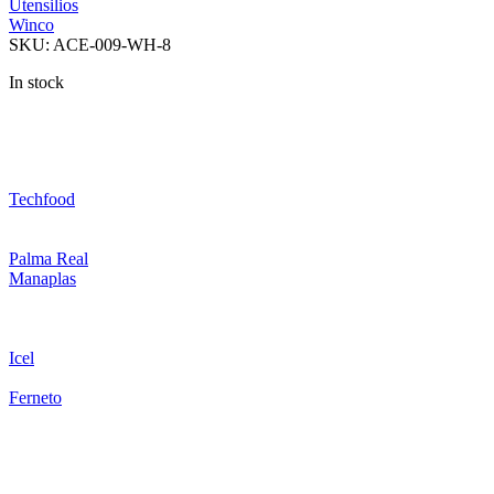
Utensilios
Winco
SKU:
ACE-009-WH-8
In stock
Techfood
Palma Real
Manaplas
Icel
Ferneto