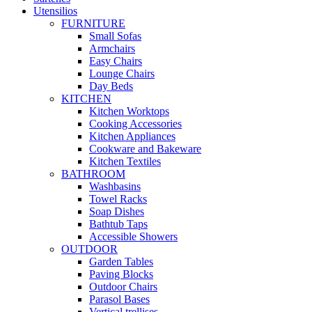
Utensilios
FURNITURE
Small Sofas
Armchairs
Easy Chairs
Lounge Chairs
Day Beds
KITCHEN
Kitchen Worktops
Cooking Accessories
Kitchen Appliances
Cookware and Bakeware
Kitchen Textiles
BATHROOM
Washbasins
Towel Racks
Soap Dishes
Bathtub Taps
Accessible Showers
OUTDOOR
Garden Tables
Paving Blocks
Outdoor Chairs
Parasol Bases
Vertical trellises