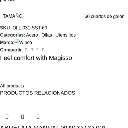
TAMAÑO
60 cuartos de galón
SKU:
OLL-031-SST-60
Categorías:
Acero
,
Ollas
,
Utensilios
Marca:
Compartir:
Feel comfort with Magisso
Himenaeos parturient nam a justo placerat lorem erat pretium a
fusce pharetra pretium enim.
All products
PRODUCTOS RELACIONADOS
ABRELATA MANUAL WINCO CO-901