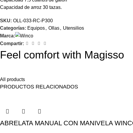
Capacidad de arroz 30 tazas.
SKU:
OLL-033-RC-P300
Categorías:
Equipos
,
Ollas
,
Utensilios
Marca:
Compartir:
Feel comfort with Magisso
Himenaeos parturient nam a justo placerat lorem erat pretium a
All products
PRODUCTOS RELACIONADOS
ABRELATA MANUAL CON MANIVELA WINC