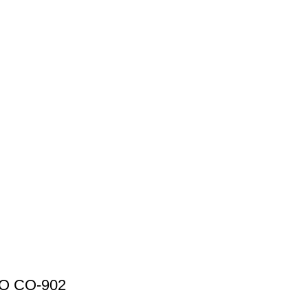
 fusce pharetra pretium enim.
O CO-902