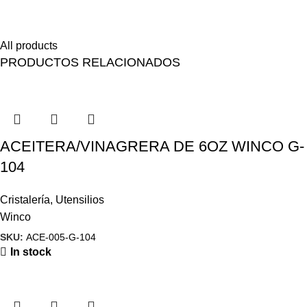
Himenaeos parturient nam a justo placerat lorem erat pretium a
fusce pharetra pretium enim.
All products
PRODUCTOS RELACIONADOS
ACEITERA/VINAGRERA DE 6OZ WINCO G-
104
Cristalería
,
Utensilios
Winco
SKU:
ACE-005-G-104
In stock