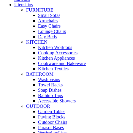
Utensilios
FURNITURE
Small Sofas
Armchairs
Easy Chairs
Lounge Chairs
Day Beds
KITCHEN
Kitchen Worktops
Cooking Accessories
Kitchen Appliances
Cookware and Bakeware
Kitchen Textiles
BATHROOM
Washbasins
Towel Racks
Soap Dishes
Bathtub Taps
Accessible Showers
OUTDOOR
Garden Tables
Paving Blocks
Outdoor Chairs
Parasol Bases
Vertical trellises