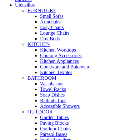
Utensilios
FURNITURE
Small Sofas
Armchairs
Easy Chairs
Lounge Chairs
Day Beds
KITCHEN
Kitchen Worktops
Cooking Accessories
Kitchen Appliances
Cookware and Bakeware
Kitchen Textiles
BATHROOM
Washbasins
Towel Racks
Soap Dishes
Bathtub Taps
Accessible Showers
OUTDOOR
Garden Tables
Paving Blocks
Outdoor Chairs
Parasol Bases
Vertical trellises