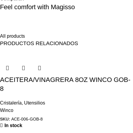
Feel comfort with Magisso
Himenaeos parturient nam a justo placerat lorem erat pretium a
fusce pharetra pretium enim.
All products
PRODUCTOS RELACIONADOS
ACEITERA/VINAGRERA 8OZ WINCO GOB-
8
Cristalería
,
Utensilios
Winco
SKU:
ACE-006-GOB-8
In stock