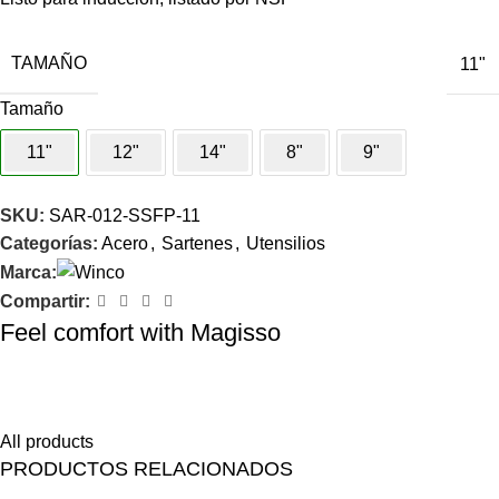
TAMAÑO
11"
Tamaño
11"
12"
14"
8"
9"
SKU:
SAR-012-SSFP-11
Categorías:
Acero
,
Sartenes
,
Utensilios
Marca:
Compartir:
Feel comfort with Magisso
Himenaeos parturient nam a justo placerat lorem erat pretium a
fusce pharetra pretium enim.
All products
PRODUCTOS RELACIONADOS