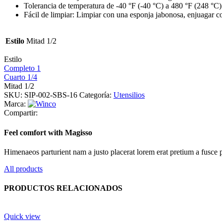
Tolerancia de temperatura de -40 °F (-40 °C) a 480 °F (248 °C)
Fácil de limpiar: Limpiar con una esponja jabonosa, enjuagar con 
Estilo
Mitad 1/2
Estilo
Completo 1
Cuarto 1/4
Mitad 1/2
SKU:
SIP-002-SBS-16
Categoría:
Utensilios
Marca:
Compartir:
Feel comfort with Magisso
Himenaeos parturient nam a justo placerat lorem erat pretium a fusce 
All products
PRODUCTOS RELACIONADOS
Quick view