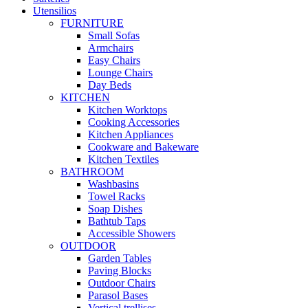
Utensilios
FURNITURE
Small Sofas
Armchairs
Easy Chairs
Lounge Chairs
Day Beds
KITCHEN
Kitchen Worktops
Cooking Accessories
Kitchen Appliances
Cookware and Bakeware
Kitchen Textiles
BATHROOM
Washbasins
Towel Racks
Soap Dishes
Bathtub Taps
Accessible Showers
OUTDOOR
Garden Tables
Paving Blocks
Outdoor Chairs
Parasol Bases
Vertical trellises