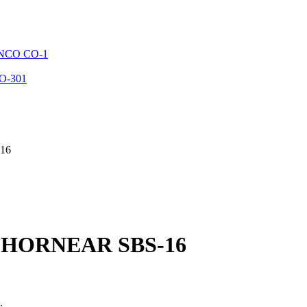
NCO CO-1
O-301
16
 HORNEAR SBS-16
.