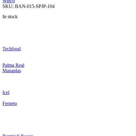
Winco
SKU:
BAN-015-SPJP-104
In stock
Techfood
Palma Real
Manaplas
Icel
Ferneto