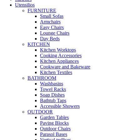
Utensilios
FURNITURE
Small Sofas
Armchairs
Easy Chairs
Lounge Chairs
Day Beds
KITCHEN
Kitchen Worktops
Cooking Accessories
Kitchen Appliances
Cookware and Bakeware
Kitchen Textiles
BATHROOM
Washbasins
Towel Racks
Soap Dishes
Bathtub Taps
Accessible Showers
OUTDOOR
Garden Tables
Paving Blocks
Outdoor Chairs
Parasol Bases
Vertical trellises