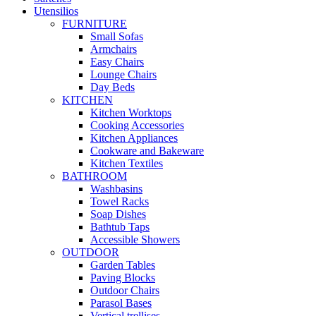
Utensilios
FURNITURE
Small Sofas
Armchairs
Easy Chairs
Lounge Chairs
Day Beds
KITCHEN
Kitchen Worktops
Cooking Accessories
Kitchen Appliances
Cookware and Bakeware
Kitchen Textiles
BATHROOM
Washbasins
Towel Racks
Soap Dishes
Bathtub Taps
Accessible Showers
OUTDOOR
Garden Tables
Paving Blocks
Outdoor Chairs
Parasol Bases
Vertical trellises