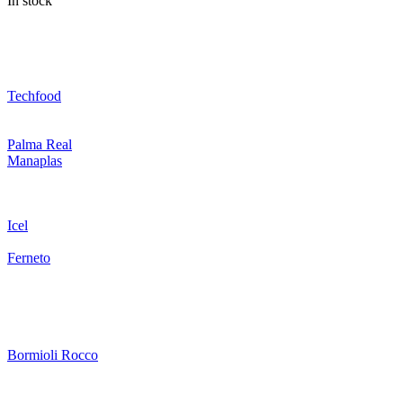
In stock
Techfood
Palma Real
Manaplas
Icel
Ferneto
Bormioli Rocco