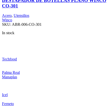
DESTAPADOR DE BOTELLAS PLANO WINCO
CO-301
Acero
,
Utensilios
Winco
SKU:
ABR-006-CO-301
In stock
Techfood
Palma Real
Manaplas
Icel
Ferneto