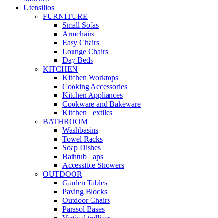
Utensilios
FURNITURE
Small Sofas
Armchairs
Easy Chairs
Lounge Chairs
Day Beds
KITCHEN
Kitchen Worktops
Cooking Accessories
Kitchen Appliances
Cookware and Bakeware
Kitchen Textiles
BATHROOM
Washbasins
Towel Racks
Soap Dishes
Bathtub Taps
Accessible Showers
OUTDOOR
Garden Tables
Paving Blocks
Outdoor Chairs
Parasol Bases
Vertical trellises